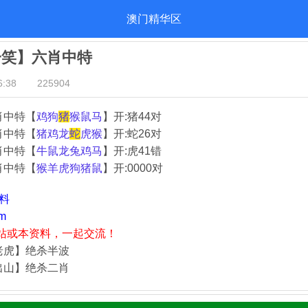
澳门精华区
一笑】六肖中特
:38
225904
肖中特【
鸡狗
猪
猴鼠马
】开:猪44对
肖中特【
猪鸡龙
蛇
虎猴
】开:蛇26对
肖中特【
牛鼠龙兔鸡马
】开:虎41错
肖中特【
猴羊虎狗猪鼠
】开:0000对
资料
m
站或本资料，一起交流！
老虎】绝杀半波
出山】绝杀二肖