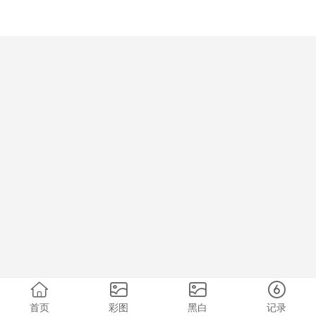
首页
彩图
黑白
记录