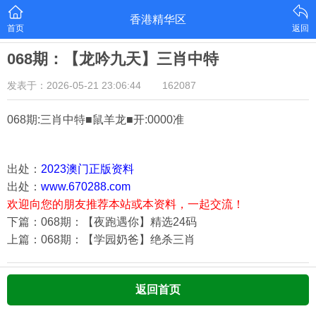
香港精华区
首页
返回
068期：【龙吟九天】三肖中特
发表于：2026-05-21 23:06:44
162087
068期:三肖中特■鼠羊龙
■开:0000准
出处：
2023澳门正版资料
出处：
www.670288.com
欢迎向您的朋友推荐本站或本资料，一起交流！
下篇：068期：【夜跑遇你】精选24码
上篇：068期：【学园奶爸】绝杀三肖
返回首页