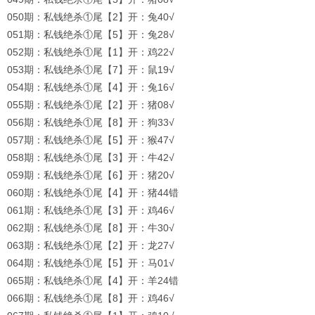
050期：私钱绝杀①尾【2】开：兔40√
051期：私钱绝杀①尾【5】开：兔28√
052期：私钱绝杀①尾【1】开：鸡22√
053期：私钱绝杀①尾【7】开：鼠19√
054期：私钱绝杀①尾【4】开：兔16√
055期：私钱绝杀①尾【2】开：猪08√
056期：私钱绝杀①尾【8】开：狗33√
057期：私钱绝杀①尾【5】开：猴47√
058期：私钱绝杀①尾【3】开：牛42√
059期：私钱绝杀①尾【6】开：猪20√
060期：私钱绝杀①尾【4】开：猪44错
061期：私钱绝杀①尾【3】开：鸡46√
062期：私钱绝杀①尾【8】开：牛30√
063期：私钱绝杀①尾【2】开：龙27√
064期：私钱绝杀①尾【5】开：马01√
065期：私钱绝杀①尾【4】开：羊24错
066期：私钱绝杀①尾【8】开：鸡46√