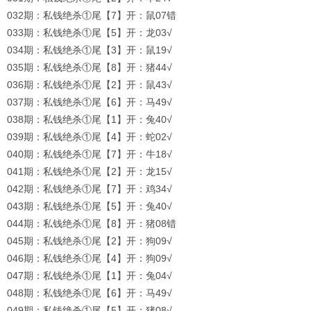
032期：私钱绝杀①尾【7】开：鼠07错
033期：私钱绝杀①尾【5】开：龙03√
034期：私钱绝杀①尾【3】开：鼠19√
035期：私钱绝杀①尾【8】开：猪44√
036期：私钱绝杀①尾【2】开：鼠43√
037期：私钱绝杀①尾【6】开：马49√
038期：私钱绝杀①尾【1】开：兔40√
039期：私钱绝杀①尾【4】开：蛇02√
040期：私钱绝杀①尾【7】开：牛18√
041期：私钱绝杀①尾【2】开：龙15√
042期：私钱绝杀①尾【7】开：鸡34√
043期：私钱绝杀①尾【5】开：兔40√
044期：私钱绝杀①尾【8】开：猪08错
045期：私钱绝杀①尾【2】开：狗09√
046期：私钱绝杀①尾【4】开：狗09√
047期：私钱绝杀①尾【1】开：兔04√
048期：私钱绝杀①尾【6】开：马49√
049期：私钱绝杀①尾【5】开：猪08√