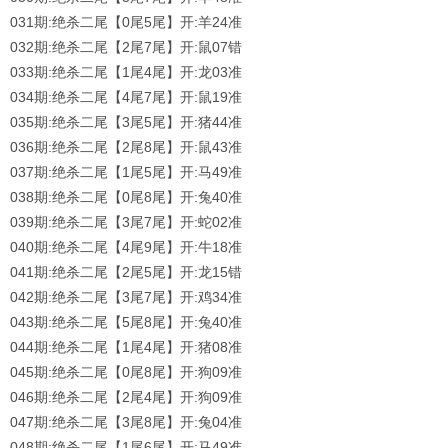
031期:绝杀二尾【0尾5
尾】开:羊24准
032期:绝杀二尾【2尾7
尾】开:鼠07错
033期:绝杀二尾【1尾4
尾】开:龙03准
034期:绝杀二尾【4尾7
尾】开:鼠19准
035期:绝杀二尾【3尾5
尾】开:猪44准
036期:绝杀二尾【2尾8
尾】开:鼠43准
037期:绝杀二尾【1尾5
尾】开:马49准
038期:绝杀二尾【0尾8
尾】开:兔40准
039期:绝杀二尾【3尾7
尾】开:蛇02准
040期:绝杀二尾【4尾9
尾】开:牛18准
041期:绝杀二尾【2尾5
尾】开:龙15错
042期:绝杀二尾【3尾7
尾】开:鸡34准
043期:绝杀二尾【5尾8
尾】开:兔40准
044期:绝杀二尾【1尾4
尾】开:猪08准
045期:绝杀二尾【0尾8
尾】开:狗09准
046期:绝杀二尾【2尾4
尾】开:狗09准
047期:绝杀二尾【3尾8
尾】开:兔04准
048期:绝杀二尾【1尾6
尾】开:马49准