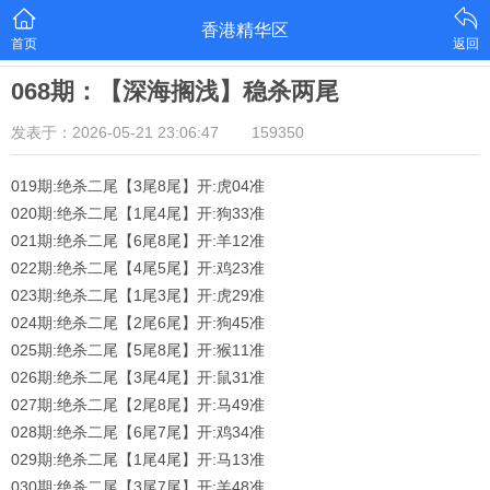
香港精华区
首页
返回
068期：【深海搁浅】稳杀两尾
发表于：2026-05-21 23:06:47
159350
019期:绝杀二尾【3尾8
尾】开:虎04准
020期:绝杀二尾【1尾4
尾】开:狗33准
021期:绝杀二尾【6尾8
尾】开:羊12准
022期:绝杀二尾【4尾5
尾】开:鸡23准
023期:绝杀二尾【1尾3
尾】开:虎29准
024期:绝杀二尾【2尾6
尾】开:狗45准
025期:绝杀二尾【5尾8
尾】开:猴11准
026期:绝杀二尾【3尾4
尾】开:鼠31准
027期:绝杀二尾【2尾8
尾】开:马49准
028期:绝杀二尾【6尾7
尾】开:鸡34准
029期:绝杀二尾【1尾4
尾】开:马13准
030期:绝杀二尾【3尾7
尾】开:羊48准