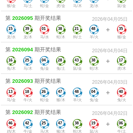
猴/金
马/土
蛇/金
虎/金
马/木
龙/水
鼠/金
第
2026095
期开奖结果
2026年04月05日
+
15
39
01
38
21
48
35
龙/水
龙/木
马/水
蛇/木
狗/土
羊/火
猴/金
第
2026094
期开奖结果
2026年04月04日
+
16
25
04
28
43
38
17
兔/木
马/木
兔/金
兔/土
鼠/金
蛇/木
虎/木
第
2026093
期开奖结果
2026年04月03日
+
13
18
26
47
48
04
40
马/金
牛/火
蛇/金
猴/木
羊/火
兔/金
兔/火
第
2026092
期开奖结果
2026年04月02日
+
46
42
25
47
38
19
06
鸡/木
牛/金
马/木
猴/木
蛇/木
鼠/火
牛/土