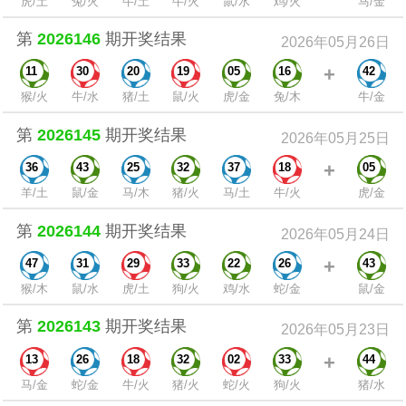
虎/土
兔/火
牛/土
牛/火
鼠/水
鸡/火
马/金
第
2026146
期开奖结果
2026年05月26日
+
11
30
20
19
05
16
42
猴/火
牛/水
猪/土
鼠/火
虎/金
兔/木
牛/金
第
2026145
期开奖结果
2026年05月25日
+
36
43
25
32
37
18
05
羊/土
鼠/金
马/木
猪/火
马/土
牛/火
虎/金
第
2026144
期开奖结果
2026年05月24日
+
47
31
29
33
22
26
43
猴/木
鼠/水
虎/土
狗/火
鸡/水
蛇/金
鼠/金
第
2026143
期开奖结果
2026年05月23日
+
13
26
18
32
02
33
44
马/金
蛇/金
牛/火
猪/火
蛇/火
狗/火
猪/水