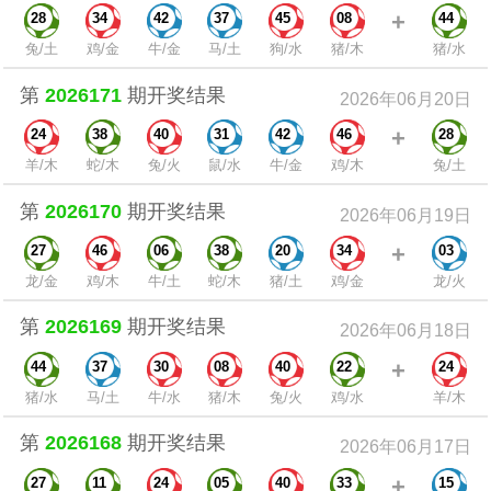
+
28
34
42
37
45
08
44
兔/土
鸡/金
牛/金
马/土
狗/水
猪/木
猪/水
第
2026171
期开奖结果
2026年06月20日
+
24
38
40
31
42
46
28
羊/木
蛇/木
兔/火
鼠/水
牛/金
鸡/木
兔/土
第
2026170
期开奖结果
2026年06月19日
+
27
46
06
38
20
34
03
龙/金
鸡/木
牛/土
蛇/木
猪/土
鸡/金
龙/火
第
2026169
期开奖结果
2026年06月18日
+
44
37
30
08
40
22
24
猪/水
马/土
牛/水
猪/木
兔/火
鸡/水
羊/木
第
2026168
期开奖结果
2026年06月17日
+
27
11
24
05
40
33
15