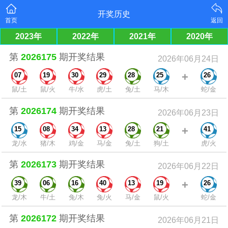
开奖历史
首页
返回
2023年
2022年
2021年
2020年
第
2026175
期开奖结果
2026年06月24日
+
07
19
30
29
28
25
26
鼠/土
鼠/火
牛/水
虎/土
兔/土
马/木
蛇/金
第
2026174
期开奖结果
2026年06月23日
+
15
08
34
13
28
21
41
龙/水
猪/木
鸡/金
马/金
兔/土
狗/土
虎/火
第
2026173
期开奖结果
2026年06月22日
+
39
06
16
40
13
19
26
龙/木
牛/土
兔/木
兔/火
马/金
鼠/火
蛇/金
第
2026172
期开奖结果
2026年06月21日