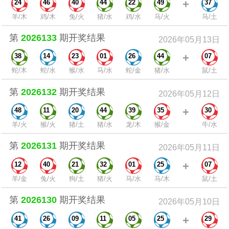
+
24
46
40
44
22
49
37
羊/木
鸡/木
兔/火
猪/水
鸡/水
马/火
马/土
第
2026133
期开奖结果
2026年05月13日
+
38
14
23
01
26
44
07
蛇/木
蛇/水
猴/水
马/水
蛇/金
猪/水
鼠/土
第
2026132
期开奖结果
2026年05月12日
+
48
11
20
44
39
35
30
羊/火
猴/火
猪/土
猪/水
龙/木
猴/金
牛/水
第
2026131
期开奖结果
2026年05月11日
+
12
40
21
32
01
25
07
羊/金
兔/火
狗/土
猪/火
马/水
马/木
鼠/土
第
2026130
期开奖结果
2026年05月10日
+
41
26
09
11
05
25
29