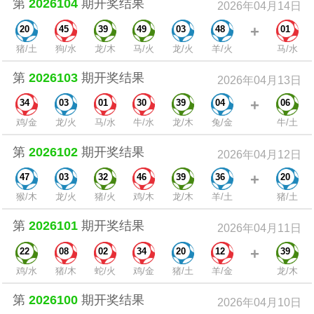
第
2026104
期开奖结果
2026年04月14日
+
20
45
39
49
03
48
01
猪/土
狗/水
龙/木
马/火
龙/火
羊/火
马/水
第
2026103
期开奖结果
2026年04月13日
+
34
03
01
30
39
04
06
鸡/金
龙/火
马/水
牛/水
龙/木
兔/金
牛/土
第
2026102
期开奖结果
2026年04月12日
+
47
03
32
46
39
36
20
猴/木
龙/火
猪/火
鸡/木
龙/木
羊/土
猪/土
第
2026101
期开奖结果
2026年04月11日
+
22
08
02
34
20
12
39
鸡/水
猪/木
蛇/火
鸡/金
猪/土
羊/金
龙/木
第
2026100
期开奖结果
2026年04月10日