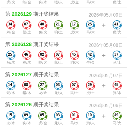
虎/火
蛇/金
狗/木
猴/火
虎/金
马/木
虎/土
第
2026129
期开奖结果
2026年05月09日
+
34
07
40
21
17
25
41
鸡/金
鼠/土
兔/火
狗/土
虎/木
马/木
虎/火
第
2026128
期开奖结果
2026年05月08日
+
25
46
02
07
45
42
37
马/木
鸡/木
蛇/火
鼠/土
狗/水
牛/金
马/土
第
2026127
期开奖结果
2026年05月07日
+
14
08
27
03
07
29
45
蛇/水
猪/木
龙/金
龙/火
鼠/土
虎/土
狗/水
第
2026126
期开奖结果
2026年05月06日
+
15
09
05
03
01
10
49
龙/水
狗/木
虎/金
龙/火
马/水
鸡/火
马/火