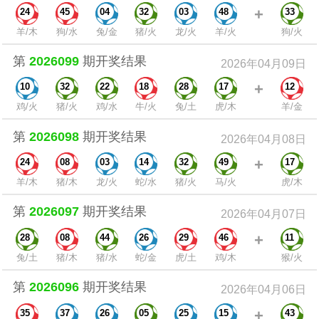
+
24
45
04
32
03
48
33
羊/木
狗/水
兔/金
猪/火
龙/火
羊/火
狗/火
第
2026099
期开奖结果
2026年04月09日
+
10
32
22
18
28
17
12
鸡/火
猪/火
鸡/水
牛/火
兔/土
虎/木
羊/金
第
2026098
期开奖结果
2026年04月08日
+
24
08
03
14
32
49
17
羊/木
猪/木
龙/火
蛇/水
猪/火
马/火
虎/木
第
2026097
期开奖结果
2026年04月07日
+
28
08
44
26
29
46
11
兔/土
猪/木
猪/水
蛇/金
虎/土
鸡/木
猴/火
第
2026096
期开奖结果
2026年04月06日
+
35
37
26
05
25
15
43