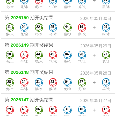
+
龙/金
龙/水
虎/土
牛/金
猪/土
虎/火
鼠/水
第
2026150
期开奖结果
2026年05月30日
+
11
04
22
25
44
19
09
猴/火
兔/金
鸡/水
马/木
猪/水
鼠/火
狗/木
第
2026149
期开奖结果
2026年05月29日
+
28
30
44
45
04
20
27
兔/土
牛/水
猪/水
狗/水
兔/金
猪/土
龙/金
第
2026148
期开奖结果
2026年05月28日
+
28
24
31
23
04
27
48
兔/土
羊/木
鼠/水
猴/水
兔/金
龙/金
羊/火
第
2026147
期开奖结果
2026年05月27日
+
29
40
06
18
31
10
13