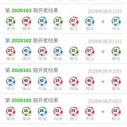
第
2026163
期开奖结果
2026年06月12日
+
39
08
10
33
07
41
37
龙/木
猪/木
鸡/火
狗/火
鼠/土
虎/火
马/土
第
2026162
期开奖结果
2026年06月11日
+
23
41
24
26
33
07
32
猴/水
虎/火
羊/木
蛇/金
狗/火
鼠/土
猪/火
第
2026161
期开奖结果
2026年06月10日
+
36
40
42
19
34
46
08
羊/土
兔/火
牛/金
鼠/火
鸡/金
鸡/木
猪/木
第
2026160
期开奖结果
2026年06月09日
+
08
16
26
01
29
30
02
猪/木
兔/木
蛇/金
马/水
虎/土
牛/水
蛇/火