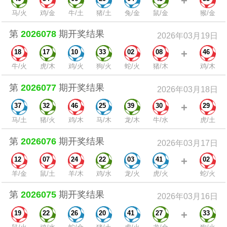
+
马/火
鸡/金
牛/土
猪/土
兔/金
鼠/金
猴/金
第
2026078
期开奖结果
2026年03月19日
+
18
17
10
33
02
08
46
牛/火
虎/木
鸡/火
狗/火
蛇/火
猪/木
鸡/木
第
2026077
期开奖结果
2026年03月18日
+
37
32
46
25
39
30
29
马/土
猪/火
鸡/木
马/木
龙/木
牛/水
虎/土
第
2026076
期开奖结果
2026年03月17日
+
12
07
24
22
03
41
02
羊/金
鼠/土
羊/木
鸡/水
龙/火
虎/火
蛇/火
第
2026075
期开奖结果
2026年03月16日
+
19
22
26
20
41
27
33