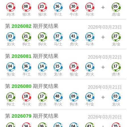
+
46
08
23
36
30
01
05
鸡/木
猪/木
猴/水
羊/土
牛/水
马/水
虎/金
第
2026082
期开奖结果
2026年03月23日
+
03
21
33
37
41
25
27
龙/火
狗/土
狗/火
马/土
虎/火
马/木
龙/金
第
2026081
期开奖结果
2026年03月22日
+
04
36
14
15
35
41
17
兔/金
羊/土
蛇/水
龙/水
猴/金
虎/火
虎/木
第
2026080
期开奖结果
2026年03月21日
+
21
18
17
48
09
42
03
狗/土
牛/火
虎/木
羊/火
狗/木
牛/金
龙/火
第
2026079
期开奖结果
2026年03月20日
49
34
06
20
04
43
35