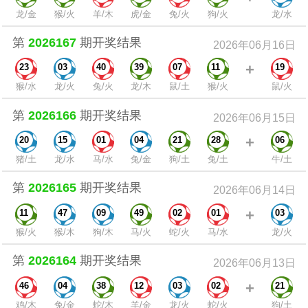
龙/金
猴/火
羊/木
虎/金
兔/火
狗/火
龙/水
第
2026167
期开奖结果
2026年06月16日
+
23
03
40
39
07
11
19
猴/水
龙/火
兔/火
龙/木
鼠/土
猴/火
鼠/火
第
2026166
期开奖结果
2026年06月15日
+
20
15
01
04
21
28
06
猪/土
龙/水
马/水
兔/金
狗/土
兔/土
牛/土
第
2026165
期开奖结果
2026年06月14日
+
11
47
09
49
02
01
03
猴/火
猴/木
狗/木
马/火
蛇/火
马/水
龙/火
第
2026164
期开奖结果
2026年06月13日
+
46
04
38
12
03
02
21
鸡/木
兔/金
蛇/木
羊/金
龙/火
蛇/火
狗/土